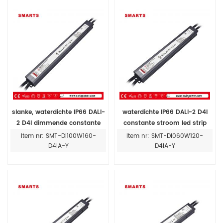
slanke, waterdichte IP66 DALI-
waterdichte IP66 DALI-2 D4I
2 D4I dimmende constante
constante stroom led strip
stroom 100W 24V LED-driver
voeding driver
Item nr: SMT-DI100W160-
Item nr: SMT-DI060W120-
voor intelligente LED-
D4IA-Y
D4IA-Y
verlichting