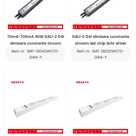
70mA-700mA 40W DALI-2 D4I
DALI-2 D4I dimbare constante
dimbare constante stroom
stroom led strip licht driver
LED-drivervoeding voor buiten
voeding 70MA-700MA
Item nr: SMT-DI040W070-
Item nr: SMT-DI020W070-
D4IA-Y
D4IA-Y