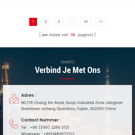
1
2
3
...
10
>>
een totaal van
10
pagina's
SMARTS
Verbind Je Met Ons
Adres :
NO.178 Chang Xin Road, Huoju Industrial Zone Jiangnan
Downtown Licheng Quanzhou, Fujian, 362000 China
Contact Nummer :
Tel :
+86 (595) 2286 3721
Whatsapp :
+8613489577737