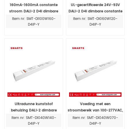
160mA-1600mA constante
UL-gecertificeerde 24V-93V
stroom DALI-2 D4I dimbare
DALI-2 D4I dimbare constante
100W led driver voeding voor
stroom 60W led-driver voor
Item nr: SMT-DI100W160-
Item nr: SMT-DI060W120-
ledverlichting
binnen
D4IP-Y
D4IP-Y
Ultradunne kunststof
Voeding met een
behuizing DALI-2 dimbare
stroombereik van 100-277VAC,
constante stroom led driver
dimbare DALI-2 led-driver van
Item nr: SMT-DI040W140-
Item nr: SMT-DI040W070-
40W 1400mA
40 W, 700 mA
D4IP-Y
D4IP-Y