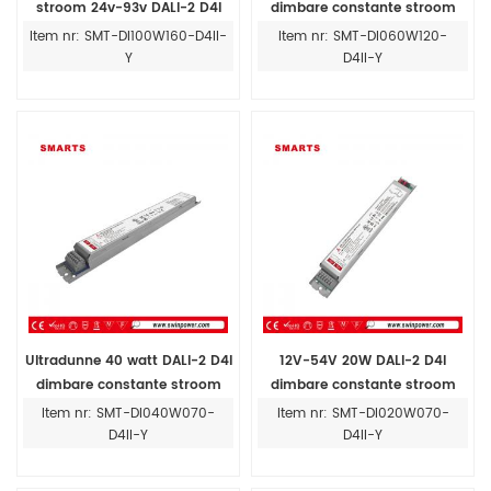
stroom 24v-93v DALI-2 D4I
dimbare constante stroom
100W intelligente dimbare led-
24V-93V 60W LED-
Item nr: SMT-DI100W160-D4II-
Item nr: SMT-DI060W120-
driver voor binnen
drivervoedingen
Y
D4II-Y
Ultradunne 40 watt DALI-2 D4I
12V-54V 20W DALI-2 D4I
dimbare constante stroom
dimbare constante stroom
led-driver voor
dimbare intelligente LED-driver
Item nr: SMT-DI040W070-
Item nr: SMT-DI020W070-
binnenverlichting
voor LED-verlichting
D4II-Y
D4II-Y