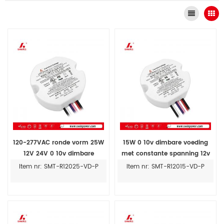
120-277VAC ronde vorm 25W
15W 0 10v dimbare voeding
12V 24V 0 10v dimbare
met constante spanning 12v
voeding voor
24v voor ledstripverlichting
Item nr: SMT-R12025-VD-P
Item nr: SMT-R12015-VD-P
ledstripverlichting