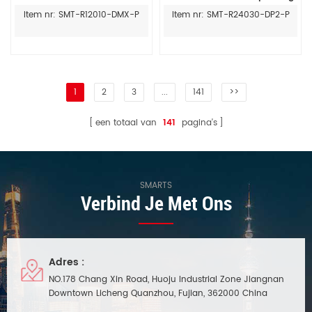
voedingsbron voor verlichting
led-driver voor ledstrip
Item nr: SMT-R12010-DMX-P
Item nr: SMT-R24030-DP2-P
voor binnengebruik
1
2
3
...
141
>>
een totaal van
141
pagina's
SMARTS
Verbind Je Met Ons
Adres :
NO.178 Chang Xin Road, Huoju Industrial Zone Jiangnan
Downtown Licheng Quanzhou, Fujian, 362000 China