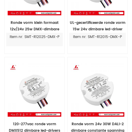
Ronde vorm klein formaat
UL-gecertificeerde ronde vorm
12v/24v 25w DMX-dimbare
15w 24v dimbare led-driver
driver voor LED-verlichting
met constante spanning ip20
Item nr: SMT-R12025-DMX-P
Item nr: SMT-R12015-DMX-P
voor binnengebruik
120-277vac ronde vorm
Ronde vorm 24v 30W DALI-2
DMX512 dimbare led-drivers
dimbare constante spanning