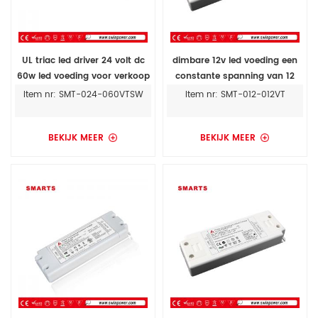
UL triac led driver 24 volt dc
dimbare 12v led voeding een
60w led voeding voor verkoop
constante spanning van 12
watt led strip light power
Item nr: SMT-024-060VTSW
Item nr: SMT-012-012VT
BEKIJK MEER
BEKIJK MEER