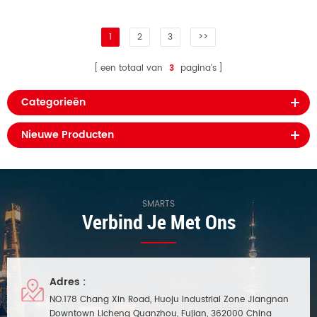
1
2
3
>>
een totaal van
3
pagina's
Categorieën
Nieuwe Producten
SMARTS
Verbind Je Met Ons
Adres :
NO.178 Chang Xin Road, Huoju Industrial Zone Jiangnan
Downtown Licheng Quanzhou, Fujian, 362000 China