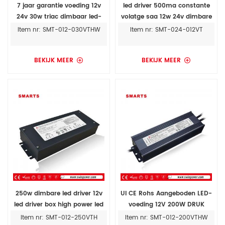
7 jaar garantie voeding 12v
led driver 500ma constante
24v 30w triac dimbaar led-
volatge saa 12w 24v dimbare
transformator met UL lijst
led transformator
Item nr: SMT-012-030VTHW
Item nr: SMT-024-012VT
BEKIJK MEER
BEKIJK MEER
250w dimbare led driver 12v
Ul CE Rohs Aangeboden LED-
led driver box high power led
voeding 12V 200W DRUK
driver
DIMEN LED-stuurprogramma
Item nr: SMT-012-250VTH
Item nr: SMT-012-200VTHW