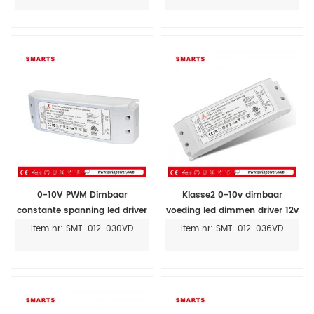
0-10V PWM Dimbaar
Klasse2 0-10v dimbaar
constante spanning led driver
voeding led dimmen driver 12v
elektronische fabrikanten
transformator lichten
Item nr: SMT-012-030VD
Item nr: SMT-012-036VD