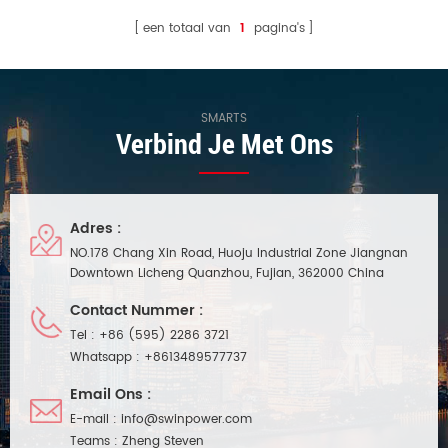
een totaal van
1
pagina's
SMARTS
Verbind Je Met Ons
Adres :
NO.178 Chang Xin Road, Huoju Industrial Zone Jiangnan
Downtown Licheng Quanzhou, Fujian, 362000 China
Contact Nummer :
Tel :
+86 (595) 2286 3721
Whatsapp :
+8613489577737
Email Ons :
E-mail :
info@swinpower.com
Teams :
Zheng Steven