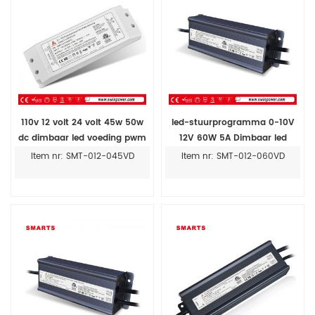
110v 12 volt 24 volt 45w 50w
led-stuurprogramma 0-10V
dc dimbaar led voeding pwm
12V 60W 5A Dimbaar led
voor led-verlichting
voeding driver transformator
Item nr: SMT-012-045VD
Item nr: SMT-012-060VD