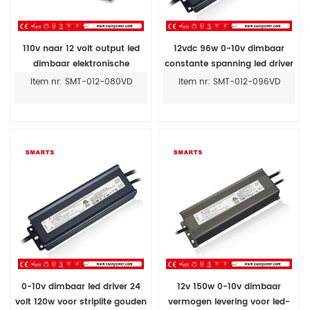
110v naar 12 volt output led
12vdc 96w 0-10v dimbaar
dimbaar elektronische
constante spanning led driver
transformator voor led-
Item nr: SMT-012-080VD
Item nr: SMT-012-096VD
verlichting
0-10v dimbaar led driver 24
12v 150w 0-10v dimbaar
volt 120w voor striplite gouden
vermogen levering voor led-