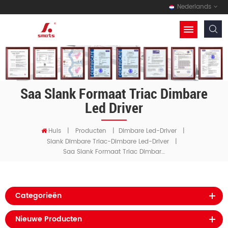
Nederlands
Saa Slank Formaat Triac Dimbare
Led Driver
Huis
|
Producten
|
Dimbare Led-Driver
|
Slank Dimbare Triac-Dimbare Led-Driver
|
Saa Slank Formaat Triac Dimbare Led Driver
Categorieën
Nieuwe Producten