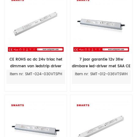
CE ROHS ac dc 24v triac het
7 jaar garantie 12v 36w
dimmen van ledstrip driver
dimbare led-driver met SAA CE
met dimmer
ROHS
Item nr: SMT-024-030VTSPH
Item nr: SMT-012-036VTSWH