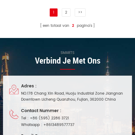
1
2
>>
een totaal van
2
pagina's
SMARTS
Verbind Je Met Ons
Adres :
NO.178 Chang Xin Road, Huoju Industrial Zone Jiangnan
Downtown Licheng Quanzhou, Fujian, 362000 China
Contact Nummer :
Tel :
+86 (595) 2286 3721
Whatsapp :
+8613489577737