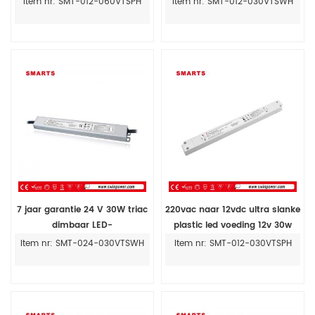
Item nr: SMT-012-060VTSPH
Item nr: SMT-012-030VTSWH
7 jaar garantie 24 V 30W triac
220vac naar 12vdc ultra slanke
dimbaar LED-
plastic led voeding 12v 30w
stuurprogramma voor LED-
met SAA
Item nr: SMT-024-030VTSWH
Item nr: SMT-012-030VTSPH
licht