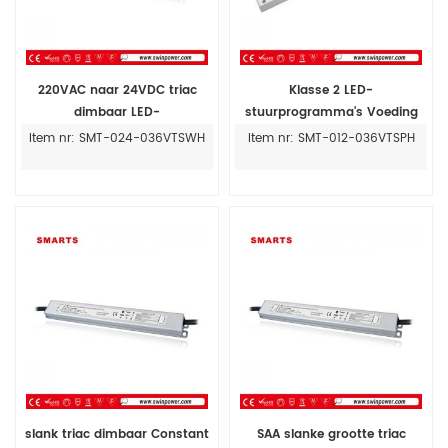
220VAC naar 24VDC triac
Klasse 2 LED-
dimbaar LED-
stuurprogramma's Voeding
stuurprogramma 36W
12V 3 AMP voor LED-strip met
Item nr: SMT-024-036VTSWH
Item nr: SMT-012-036VTSPH
Voeding voor LED-paneellicht
triac Dimfunctie
slank triac dimbaar Constant
SAA slanke grootte triac