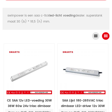
swinpower is een saa c-tick
led-licht voeding
dealer. superslank
maat 30 (b) * 18,5 (h) mm.
CE SAA 12v LED-voeding 30W
SAA Lijst 180-265VAC triac
36W 60w 24v triac dimbaar
dimbaar LED-driver 12v 30W
LED-stuurprogramma
LED-voeding