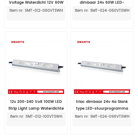
Voltage Waterdicht 12V 60W
dimbaar 24v 60W LED-
LED-voeding
stuurprogramma voor LED-
Item nr: SMT-012-060VTSWH
Item nr: SMT-024-060VTSWH
paneellicht
12v 200-240 Volt 100W LED
triac dimbaar 24v 4a Slank
Strip Light Lamp Waterdichte
type LED-stuurprogramma
voeding
96W Voeding met SAA
Item nr: SMT-012-100VTSWH
Item nr: SMT-024-096VTSWH
certificering