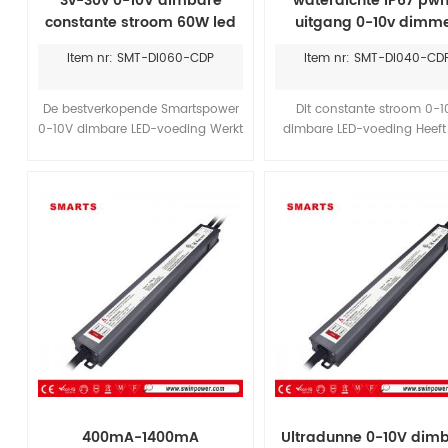
3v-30v 0-10V dimbare
waterdichte IP67 pw
constante stroom 60W led
uitgang 0-10v dimm
voeding 500ma-2100ma
constante stroom 40W 
Item nr: SMT-DI060-CDP
Item nr: SMT-DI040-CD
driver voor ledverlicht
De bestverkopende Smartspower
Dit constante stroom 0-1
0-10V dimbare LED-voeding Werkt
dimbare LED-voeding Heeft
op constante stroom en heeft een
ultradun ontwerp, goed
rendement tot wel 84%. De
warmteafvoer en een IP2
kunststof behuizing zorgt voor
waterdichtheid, waardoor 
een uitstekende warmteafvoer en
geschikt is voor de installat
is IP20 waterdicht. Ideaal voor
verlichtingsprojecten binnen
ledverlichtingsprojecten
in kleine ruimtes. Hij wor
binnenshuis in kleine, besloten
geleverd met 7 jaar garant
ruimtes.
400mA-1400mA
Ultradunne 0-10V dim