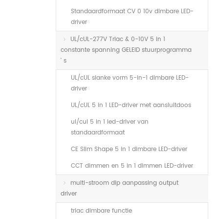
Standaardformaat CV 0 10v dimbare LED-
driver
UL/cUL-277V Triac & 0-10V 5 in 1
constante spanning GELEID stuurprogramma
' s
UL/cUL slanke vorm 5-in-1 dimbare LED-
driver
UL/cUL 5 in 1 LED-driver met aansluitdoos
ul/cul 5 in 1 led-driver van
standaardformaat
CE Slim Shape 5 in 1 dimbare LED-driver
CCT dimmen en 5 in 1 dimmen LED-driver
multi-stroom dip aanpassing output
driver
triac dimbare functie