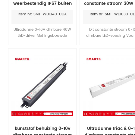
weerbestendig IP67 buiten
constante stroom 30W 
constante stroom 0-10V
driver 300mA-1050
Item nr: SMT-WDI040-CDA
Item nr: SMT-WDI030-C
dimbare 40W led-driver
waterdicht IP67
voor ledverlichting
Ultradunne 0-10V dimbare 40W
Dit constante stroom 0-1
LED-driver Met ingebouwde
dimbare LED-voeding Voor
actieve PFC-functie, constante
van ingebouwde actieve PF
stroommodus, rendement tot 84%,
een rendement tot 84%. 
waterbestendigheid IP67. Voldoet
aluminium behuizing zorgt 
aan de wereldwijde regelgeving
een uitstekende warmteafv
voor veiligheidsverlichting. UL-
waardoor hij geschikt is voo
gecertificeerd, voornamelijk
buitenverlichting.
verkocht in Noord-Amerika.
kunststof behuizing 0-10v
Ultradunne triac & 0-