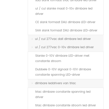
saa slank formaat triac dimbare led driver
ul / cul slanke maat 0-10v dimbare led
driver
CE slank formaat DALI dimbare LED-driver
SAA slank formaat DALI dimbare LED-driver
ul / cul 277vac dali dimbare led driver
ul / cul 277vac 0-10v dimbare led driver
Slanke 0-10V dimbare LED-driver met
constante stroom
Dubbele 0-10V signaal 0-10V dimbare
constante spanning LED-driver
dimbare leddrivers van triac
triac dimbare constante spanning led
driver
triac dimbare constante stroom led driver