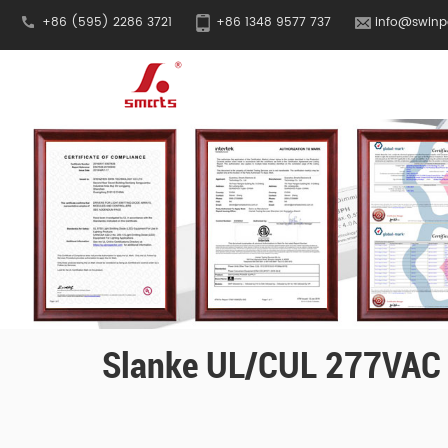
+86 (595) 2286 3721
+86 1348 9577 737
info@swinp
Slanke UL/cUL 277VAC C