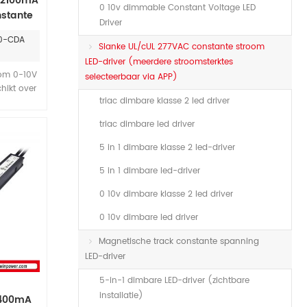
-2100mA
0 10v dimmable Constant Voltage LED
stante
Driver
voeding
60-CDA
ting
Slanke UL/cUL 277VAC constante stroom
LED-driver (meerdere stroomsterktes
oom 0-10V
selecteerbaar via APP)
hikt over
triac dimbare klasse 2 led driver
 slimme
De
triac dimbare led driver
worden
app. Hij
5 in 1 dimbare klasse 2 led-driver
ermingen
erhitting,
5 in 1 dimbare led-driver
panning.
0 10v dimbare klasse 2 led driver
-
uitenshuis
0 10v dimbare led driver
s.
Magnetische track constante spanning
LED-driver
5-in-1 dimbare LED-driver (zichtbare
installatie)
1400mA