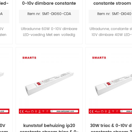
led-
0-10v dimbare constante
constante stroom
mA
stroom led driver voeding
dimbare 40W led 
DA
Item nr: SMT-DI060-CDA
Item nr: SMT-DI04
voor ledverlichting
lichtvoeding voor 
0V
Ultradunne 60W 0-10V dimbare
Ultradunne, constante s
zien
LED-voeding Met een volledig
10V dimbare 40W LED
C en
aluminium behuizing, geschikt
Met ingebouwde actie
De
voor LED-verlichtingsprojecten
Hoge efficiëntie tot 8
voor
binnen en buiten in vochtige
waterbestendigheid, ui
oer,
ruimtes. Gedekt door 7 jaar
warmteafvoer. Voldoe
r LED-
garantie.
wereldwijde regelgevi
veiligheidsverlichting.
garantie.
10V
kunststof behuizing ip20
30W triac & 0-10V 