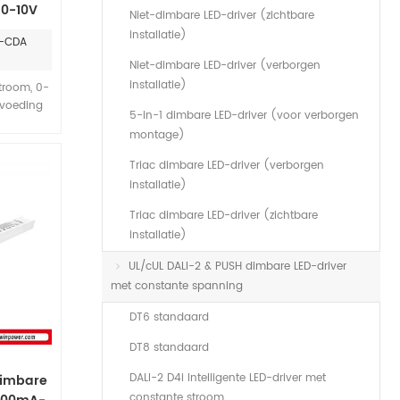
 0-10V
Niet-dimbare LED-driver (zichtbare
driver
installatie)
0-CDA
buiten
Niet-dimbare LED-driver (verborgen
installatie)
troom, 0-
-voeding
5-in-1 dimbare LED-driver (voor verborgen
ve PFC.
montage)
4%. IP67
tstekende
Triac dimbare LED-driver (verborgen
t aan de
installatie)
ng voor
 7 jaar
Triac dimbare LED-driver (zichtbare
installatie)
UL/cUL DALI-2 & PUSH dimbare LED-driver
met constante spanning
DT6 standaard
DT8 standaard
DALI-2 D4i Intelligente LED-driver met
dimbare
constante stroom