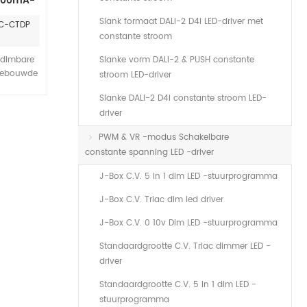
 300mA-
voeding
Slank formaat DALI-2 D4i LED-driver met
2C-CTDP
p
constante stroom
 dimbare
Slanke vorm DALI-2 & PUSH constante
ngebouwde
stroom LED-driver
limme
Slanke DALI-2 D4i constante stroom LED-
ee u via
driver
tussen
ng en warm
PWM & VR -modus Schakelbare
universeel
constante spanning LED -driver
 van 100-
an de
J-Box C.V. 5 In 1 dim LED -stuurprogramma
ng voor
en wordt
J-Box C.V. Triac dim led driver
arantie.
J-Box C.V. 0 10v Dim LED -stuurprogramma
Standaardgrootte C.V. Triac dimmer LED -
driver
Standaardgrootte C.V. 5 In 1 dim LED -
stuurprogramma