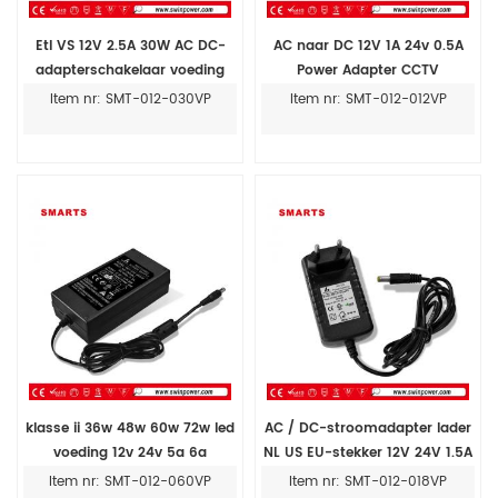
Etl VS 12V 2.5A 30W AC DC-
AC naar DC 12V 1A 24v 0.5A
adapterschakelaar voeding
Power Adapter CCTV
12V 2500mA muur
stroomvoorziening
Item nr: SMT-012-030VP
Item nr: SMT-012-012VP
klasse ii 36w 48w 60w 72w led
AC / DC-stroomadapter lader
voeding 12v 24v 5a 6a
NL US EU-stekker 12V 24V 1.5A
fabrikant
stroomadapter
Item nr: SMT-012-060VP
Item nr: SMT-012-018VP