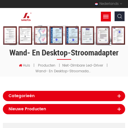
Nederlands
Wand- En Desktop-Stroomadapter
Huis
|
Producten
|
Niet-Dimbare Led-Driver
|
Wand- En Desktop-Stroomadapter
Categorieën
Nieuwe Producten