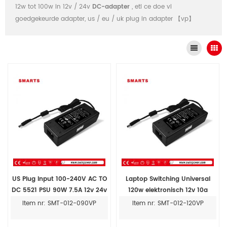
12w tot 100w in 12v / 24v
DC-adapter
, etl ce doe vi
goedgekeurde adapter, us / eu / uk plug in adapter 【vp】
US Plug Input 100-240V AC TO
Laptop Switching Universal
DC 5521 PSU 90W 7.5A 12v 24v
120w elektronisch 12v 10a
oplader
voedingsadapter
Item nr: SMT-012-090VP
Item nr: SMT-012-120VP