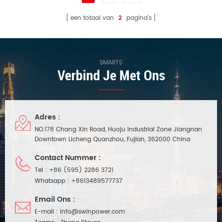
een totaal van
2
pagina's
SMARTS
Verbind Je Met Ons
Adres :
NO.178 Chang Xin Road, Huoju Industrial Zone Jiangnan
Downtown Licheng Quanzhou, Fujian, 362000 China
Contact Nummer :
Tel :
+86 (595) 2286 3721
Whatsapp :
+8613489577737
Email Ons :
E-mail :
info@swinpower.com