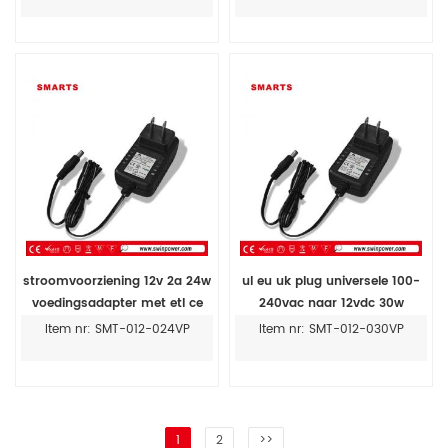
stroomvoorziening 12v 2a 24w
ul eu uk plug universele 100-
voedingsadapter met etl ce
240vac naar 12vdc 30w
rohs
schakelende adapter
Item nr: SMT-012-024VP
Item nr: SMT-012-030VP
1
2
>>