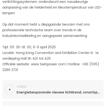
verlichtingssystemen, ondersteunt een nauwkeurige
aanpassing van de helderheid en kleurtemperatuur van LED-
lampen
Op dat moment hebt u diepgaande beurzen met ons
professionele technische team over trends in de
industrieontwikkeling en aangepaste samenwerking
Tijd: 09: 30-18: 00, 6-9 april 2025
Locatie: Hong Kong Convention and Exhibition Center â · 1e
verdieping Hall 1B-A21 tot A25
Officiële website: www Swinpower com | Hotline: +86 (595)
2286 3721
VORIGE
Energiebesparende nieuwe lichttrend, smartspower nodigt u uit om deel te nemen aan de Hong Kong Lighting Fair 2025