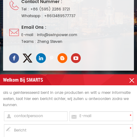
Contact Nummer :
Tel :
+86 (595) 2286 3721
Whatsapp :
+8613489577737
Email Ons :
E-mail :
info@swinpower.com
Teams :
Zheng Steven
Welkom Bij SMARTS
als u geïnteresseerd bent in onze producten en wilt u meer informatie
HULP NODIG
weten, laat hier een bericht achter, wij zullen u antwoorden zodra we
kunnen.
HETE TAGS
AANMELDEN VOOR UPDATES