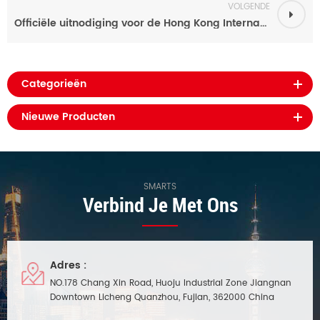
VOLGENDE
Officiële uitnodiging voor de Hong Kong International Lighting Fair 2026 | Reservering van een stand voor Smarts Intelligent LED Driver
Categorieën
Nieuwe Producten
SMARTS
Verbind Je Met Ons
Adres :
NO.178 Chang Xin Road, Huoju Industrial Zone Jiangnan
Downtown Licheng Quanzhou, Fujian, 362000 China