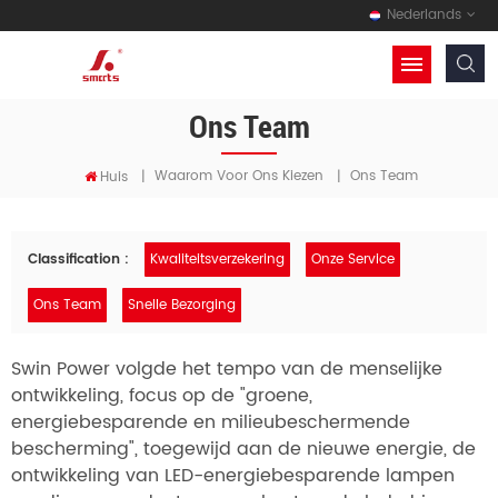
Nederlands
Ons Team
Waarom Voor Ons Kiezen
Ons Team
Huis
|
|
Classification :
Kwaliteitsverzekering
Onze Service
Ons Team
Snelle Bezorging
Swin Power volgde het tempo van de menselijke
ontwikkeling, focus op de "groene,
energiebesparende en milieubeschermende
bescherming", toegewijd aan de nieuwe energie, de
ontwikkeling van LED-energiebesparende lampen