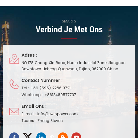
SMARTS
Verbind Je Met Ons
Adres :
NO.178 Chang Xin Road, Huoju Industrial Zone Jiangnan
Downtown Licheng Quanzhou, Fujian, 362000 China
Contact Nummer :
Tel :
+86 (595) 2286 3721
Whatsapp :
+8613489577737
Email Ons :
E-mail :
info@swinpower.com
Teams :
Zheng Steven