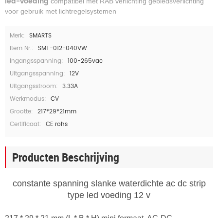
led-voeding
compatibel met RAB verlichting gebiedsverlichting
voor gebruik met lichtregelsystemen
Merk:
SMARTS
Item Nr.:
SMT-012-040VW
Ingangsspanning:
100-265vac
Uitgangsspanning:
12V
Uitgangsstroom:
3.33A
Werkmodus:
CV
Grootte:
217*29*21mm
Certificaat:
CE rohs
Producten Beschrijving
constante spanning slanke waterdichte ac dc strip
type led voeding 12 v