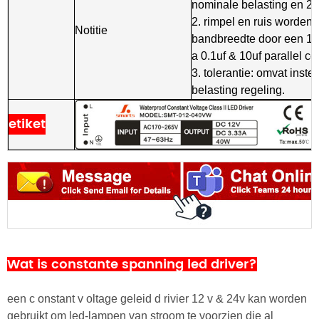
nominale belasting en 2
2. rimpel en ruis worde
Notitie
bandbreedte door een 12 "
a 0.1uf & 10uf parallel c
3. tolerantie: omvat instel
belasting regeling.
etiket
Wat is constante spanning led driver?
een
c
onstant
v
oltage
geleid d
rivier 12
v
& 24v kan worden
gebruikt om led-lampen van stroom te voorzien die al