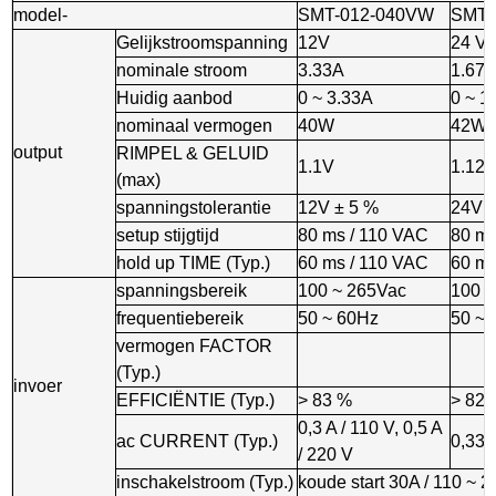
model-
SMT-012-040VW
SMT-
Gelijkstroomspanning
12V
24 V
nominale stroom
3.33A
1.67
Huidig ​​aanbod
0 ~ 3.33A
0 ~ 1
nominaal vermogen
40W
42W
output
RIMPEL & GELUID
1.1V
1.12
(max)
spanningstolerantie
12V ± 5 %
24V ±
setup stijgtijd
80 ms / 110 VAC
80 ms
hold up TIME (Typ.)
60 ms / 110 VAC
60 ms
spanningsbereik
100 ~ 265Vac
100 ~
frequentiebereik
50 ~ 60Hz
50 ~ 
vermogen FACTOR
(Typ.)
invoer
EFFICIËNTIE (Typ.)
> 83 %
> 82 
0,3 A / 110 V, 0,5 A
ac CURRENT (Typ.)
0,33 A
/ 220 V
inschakelstroom (Typ.)
koude start 30A / 110 ~