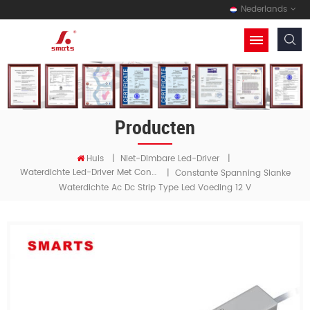
Nederlands
Producten
Huis
|
Niet-Dimbare Led-Driver
|
Waterdichte Led-Driver Met Constante Spanning
|
Constante Spanning Slanke
Waterdichte Ac Dc Strip Type Led Voeding 12 V