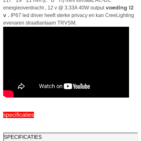
217 * 29 * 21 mm (L * B * H)
mini formaat, AC-DC
voeding 12
energieoverdracht
,
12
v @ 3.33A 40W output
v
.
IP67 led driver heeft sterke privacy en kan CreeLighting
evenaren straatlantaarn TRVSM.
specificaties
SPECIFICATIES