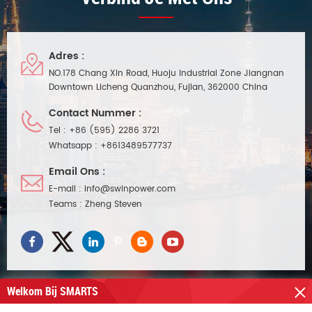
Adres :
NO.178 Chang Xin Road, Huoju Industrial Zone Jiangnan
Downtown Licheng Quanzhou, Fujian, 362000 China
Contact Nummer :
Tel :
+86 (595) 2286 3721
Whatsapp :
+8613489577737
Email Ons :
E-mail :
info@swinpower.com
Teams :
Zheng Steven
Welkom Bij SMARTS