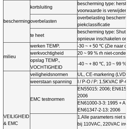
bescherming type: herste
kortsluiting
voorwaarde is verwijderd
overbelasting bescherm
bescherming
overbelasten
piekclassificatie
bescherming type: Shut n
te heet
opnieuw inschakelen om 
werken TEMP.
-30 ~ + 50 ℃ (Zie naar de
werkvochtigheid
20 ~ 99 % rh niet-conden
milieu
opslag TEMP.,
-40 ~ + 80 ℃, 10 ~ 99 %
VOCHTIGHEID
veiligheidsnormen
UL, CE-markering (LVD),
weerstaan ​​spanning
I / P-O / P: 1.5KVAC IP
EN55015: 2006; EN61547
2006
EMC testnormen
EN61000-3-3: 1995 + A2:
EN61347-2-13: 2006
VEILIGHEID
1.Alle parameters niet 
& EMC
bij 110VAC, 220VAC invo